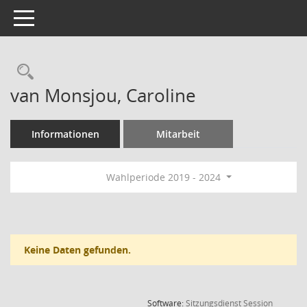
Toggle navigation
Rechercheauswahl
van Monsjou, Caroline
Informationen
Mitarbeit
Wahlperiode 2019 - 2024
Keine Daten gefunden.
(Wird in
Software:
Sitzungsdienst
Session