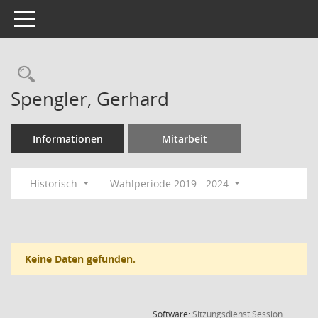
Toggle navigation
Rechercheauswahl
Spengler, Gerhard
Informationen
Mitarbeit
Historisch
Wahlperiode 2019 - 2024
Keine Daten gefunden.
(Wird in
Software:
Sitzungsdienst
Session