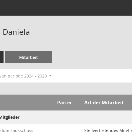
 Daniela
Mitarbeit
ahlperiode 2024 - 2029
Partei
Art der Mitarbeit
itglieder
ildungsausschuss
Stellvertretendes Mitgli