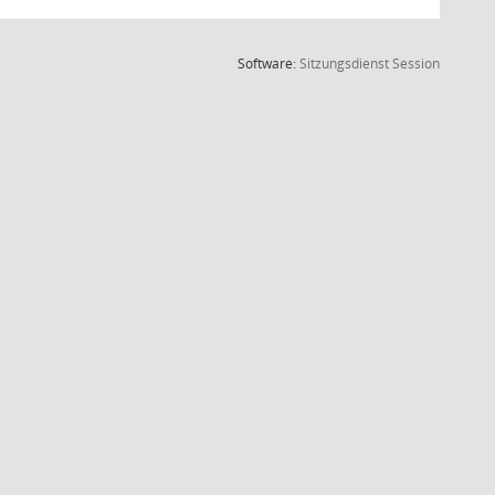
(Wird in
Software:
Sitzungsdienst
Session