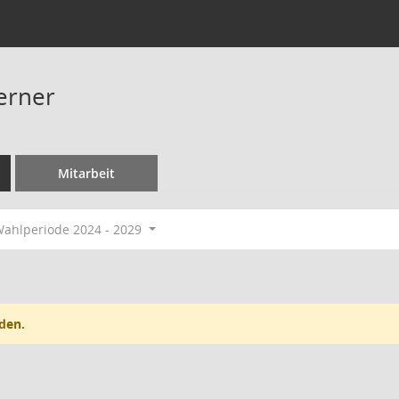
erner
Mitarbeit
ahlperiode 2024 - 2029
den.