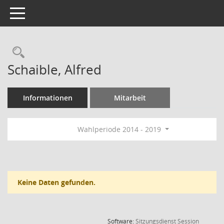
Toggle navigation
Rechercheauswahl
Schaible, Alfred
Informationen
Mitarbeit
Wahlperiode 2014 - 2019
Keine Daten gefunden.
(Wird in
Software:
Sitzungsdienst
Session