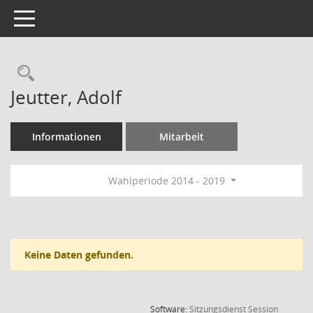
Toggle navigation
Rechercheauswahl
Jeutter, Adolf
Informationen
Mitarbeit
Wahlperiode 2014 - 2019
Keine Daten gefunden.
(Wird in
Software:
Sitzungsdienst
Session