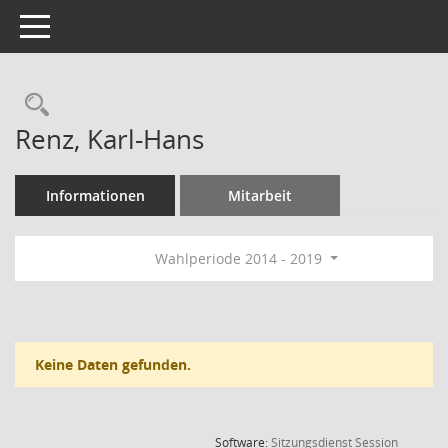
Toggle navigation
Rechercheauswahl
Renz, Karl-Hans
Informationen
Mitarbeit
Wahlperiode 2014 - 2019
Keine Daten gefunden.
(Wird in
Software:
Sitzungsdienst
Session