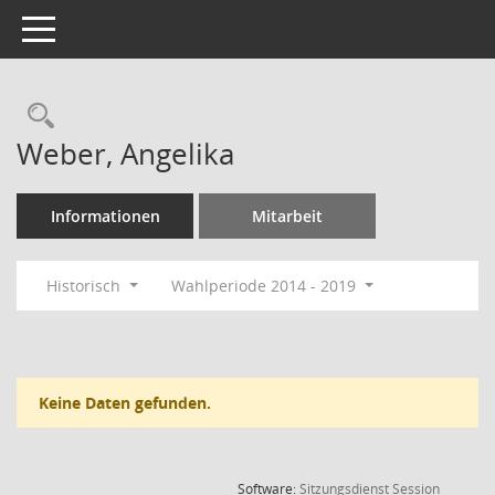
Toggle navigation
Rechercheauswahl
Weber, Angelika
Informationen
Mitarbeit
Historisch
Wahlperiode 2014 - 2019
Keine Daten gefunden.
(Wird in
Software:
Sitzungsdienst
Session