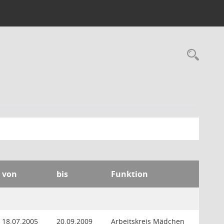
Rec
von
bis
Funktion
18.07.2005
20.09.2009
Arbeitskreis Mädchen