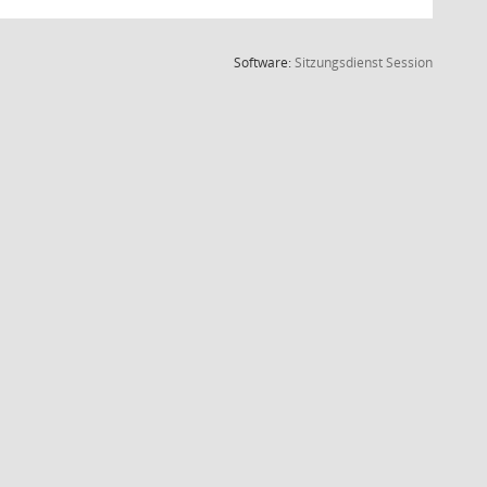
(Wird in
Software:
Sitzungsdienst
Session