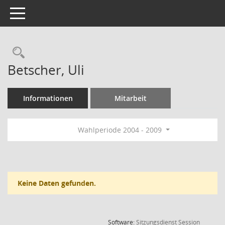
Toggle navigation
Rechercheauswahl
Betscher, Uli
Informationen
Mitarbeit
Wahlperiode 2004 - 2009
Keine Daten gefunden.
(Wird in
Software:
Sitzungsdienst
Session