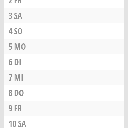
2
FR
3
SA
4
SO
5
MO
6
DI
7
MI
8
DO
9
FR
10
SA