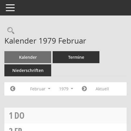
Toggle navigation
Rechercheauswahl
Kalender 1979 Februar
Kalender
Termine
Niederschriften
Februar
1979
Aktuell
1
DO