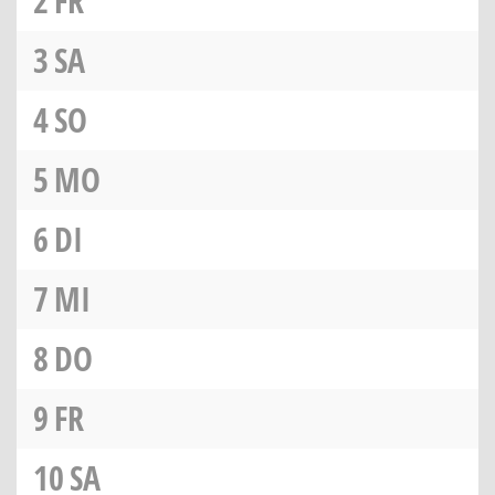
2
FR
3
SA
4
SO
5
MO
6
DI
7
MI
8
DO
9
FR
10
SA