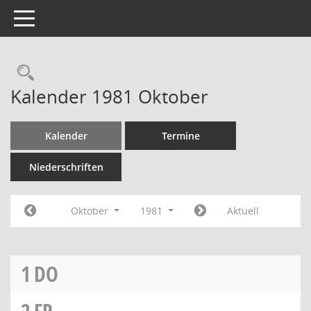
Toggle navigation
Rechercheauswahl
Kalender 1981 Oktober
Kalender
Termine
Niederschriften
Oktober
1981
Aktuell
1
DO