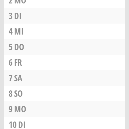
2
MO
3
DI
4
MI
5
DO
6
FR
7
SA
8
SO
9
MO
10
DI