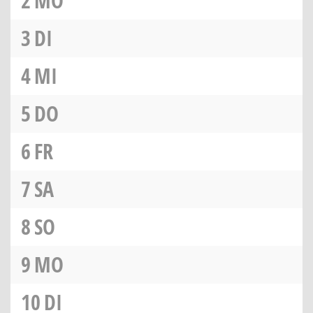
2
MO
3
DI
4
MI
5
DO
6
FR
7
SA
8
SO
9
MO
10
DI