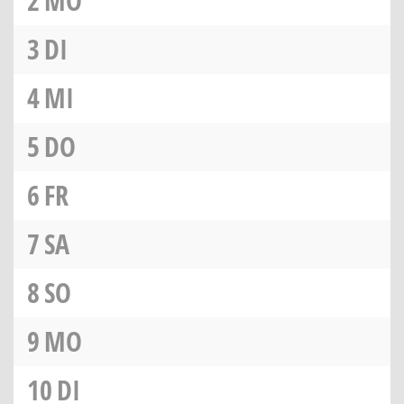
2
MO
3
DI
4
MI
5
DO
6
FR
7
SA
8
SO
9
MO
10
DI