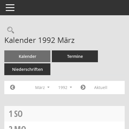
Toggle navigation
Rechercheauswahl
Kalender 1992 März
Kalender
Termine
Niederschriften
März
1992
Aktuell
1
SO