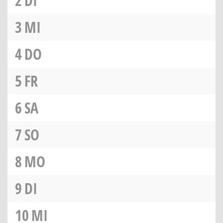
2
DI
3
MI
4
DO
5
FR
6
SA
7
SO
8
MO
9
DI
10
MI