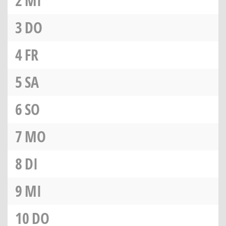
2
MI
3
DO
4
FR
5
SA
6
SO
7
MO
8
DI
9
MI
10
DO