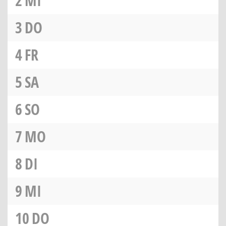
2
MI
3
DO
4
FR
5
SA
6
SO
7
MO
8
DI
9
MI
10
DO