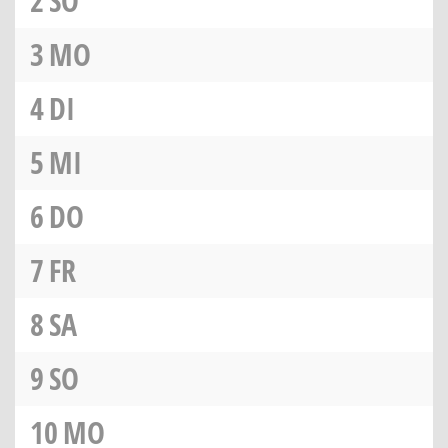
2
SO
3
MO
4
DI
5
MI
6
DO
7
FR
8
SA
9
SO
10
MO