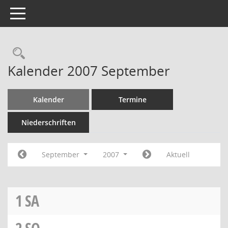
Toggle navigation
Rechercheauswahl
Kalender 2007 September
Kalender
Termine
Niederschriften
September
2007
Aktuell
1
SA