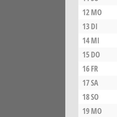
12
MO
13
DI
14
MI
15
DO
16
FR
17
SA
18
SO
19
MO