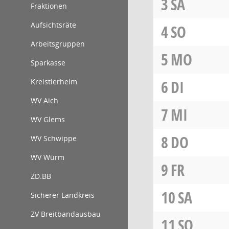
3
SA
Fraktionen
Aufsichtsräte
4
SO
Arbeitsgruppen
5
MO
Sparkasse
Kreistierheim
6
DI
WV Aich
7
MI
WV Glems
8
DO
WV Schwippe
WV Würm
9
FR
ZD.BB
10
SA
Sicherer Landkreis
ZV Breitbandausbau
11
SO