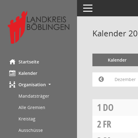
Toggle navigation
Kalender 2
Kalender
Startseite
Kalender
Dezember
Organisation
Mandatsträger
1
DO
Alle Gremien
Kreistag
2
FR
Ausschüsse