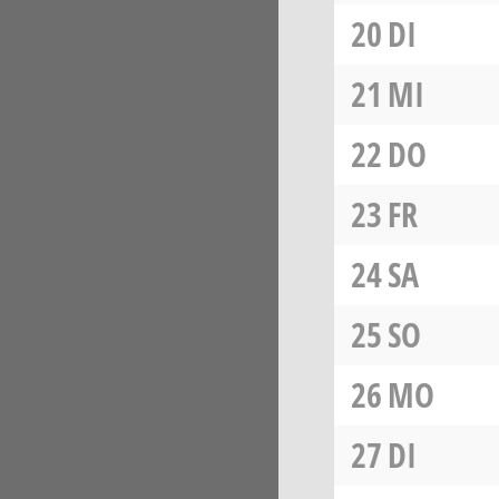
20
DI
21
MI
22
DO
23
FR
24
SA
25
SO
26
MO
27
DI