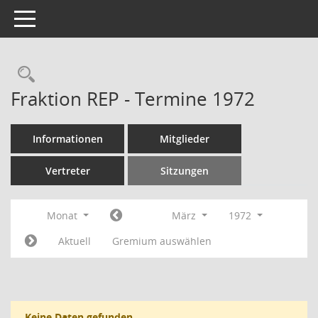
Toggle navigation
Rechercheauswahl
Fraktion REP - Termine 1972
Informationen
Mitglieder
Vertreter
Sitzungen
Monat
März
1972
Aktuell
Gremium auswählen
Keine Daten gefunden.