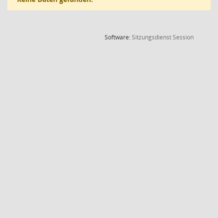
(Wird in
Software:
Sitzungsdienst
Session