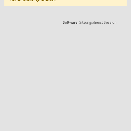
(Wird in
Software:
Sitzungsdienst
Session