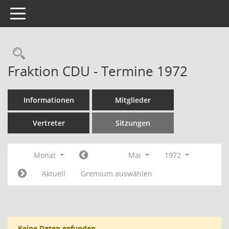
Toggle navigation
Rechercheauswahl
Fraktion CDU - Termine 1972
Informationen
Mitglieder
Vertreter
Sitzungen
Monat
Mai
1972
Aktuell
Gremium auswählen
Keine Daten gefunden.