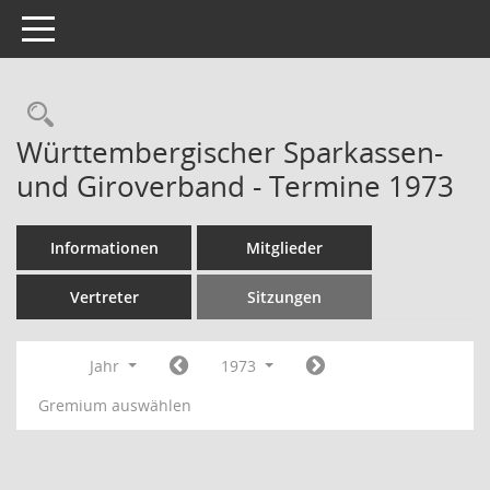
Toggle navigation
Rechercheauswahl
Württembergischer Sparkassen-
und Giroverband - Termine 1973
Informationen
Mitglieder
Vertreter
Sitzungen
Jahr
1973
Gremium auswählen