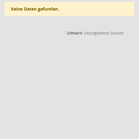
Keine Daten gefunden.
(Wird in
Software:
Sitzungsdienst
Session