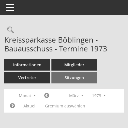
Toggle navigation
Rechercheauswahl
Kreissparkasse Böblingen -
Bauausschuss - Termine 1973
Informationen
Mitglieder
Vertreter
Sitzungen
Monat
März
1973
Aktuell
Gremium auswählen