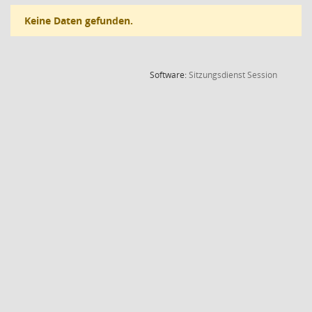
Keine Daten gefunden.
(Wird in
Software:
Sitzungsdienst
Session