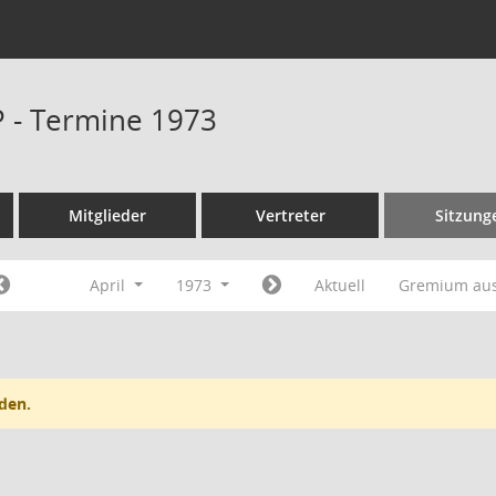
P - Termine 1973
Mitglieder
Vertreter
Sitzung
April
1973
Aktuell
Gremium au
den.