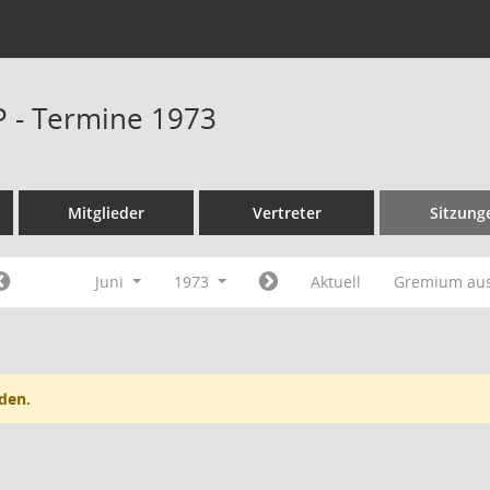
P - Termine 1973
Mitglieder
Vertreter
Sitzung
Juni
1973
Aktuell
Gremium au
den.