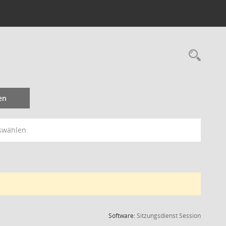
Rec
en
swählen
(Wird in
Software:
Sitzungsdienst
Session