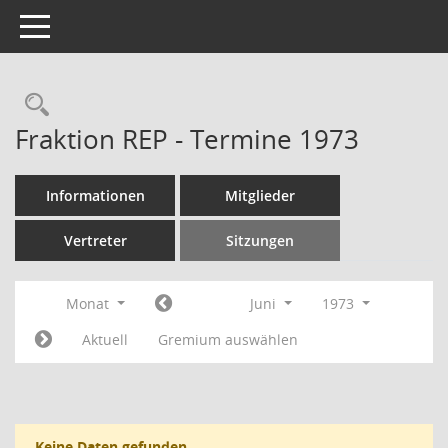
Toggle navigation
Rechercheauswahl
Fraktion REP - Termine 1973
Informationen
Mitglieder
Vertreter
Sitzungen
Monat
Juni
1973
Aktuell
Gremium auswählen
Keine Daten gefunden.