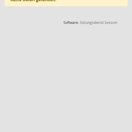
(Wird in
Software:
Sitzungsdienst
Session