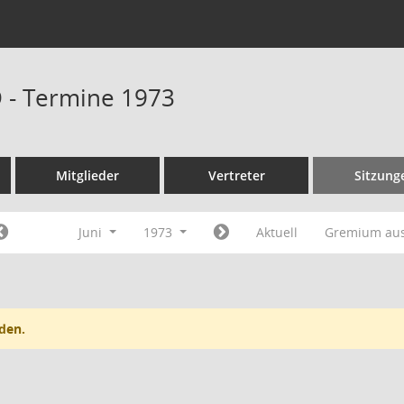
D - Termine 1973
Mitglieder
Vertreter
Sitzung
Juni
1973
Aktuell
Gremium au
den.