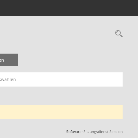
Rec
en
swählen
(Wird in
Software:
Sitzungsdienst
Session