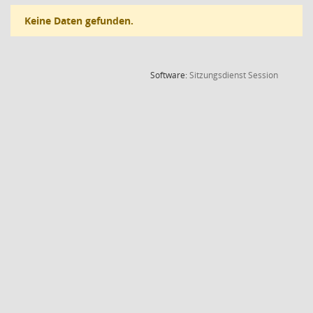
Keine Daten gefunden.
(Wird in
Software:
Sitzungsdienst
Session