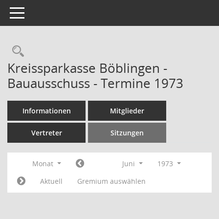
Toggle navigation
Rechercheauswahl
Kreissparkasse Böblingen -
Bauausschuss - Termine 1973
Informationen
Mitglieder
Vertreter
Sitzungen
Monat
Juni
1973
Aktuell
Gremium auswählen