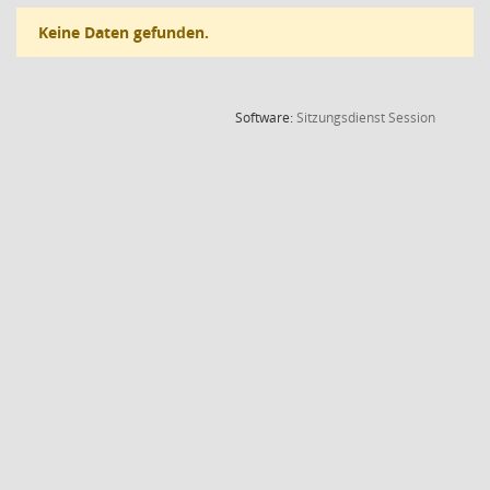
Keine Daten gefunden.
(Wird in
Software:
Sitzungsdienst
Session