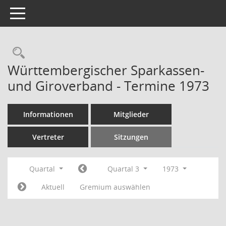
Toggle navigation
Rechercheauswahl
Württembergischer Sparkassen-
und Giroverband - Termine 1973
Informationen
Mitglieder
Vertreter
Sitzungen
Quartal
Quartal 3
1973
Aktuell
Gremium auswählen