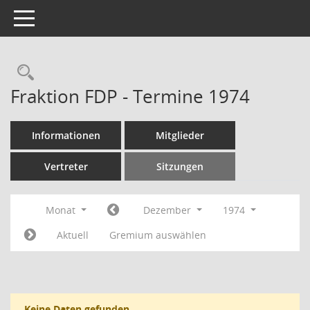
Toggle navigation
Rechercheauswahl
Fraktion FDP - Termine 1974
Informationen
Mitglieder
Vertreter
Sitzungen
Monat
Dezember
1974
Aktuell
Gremium auswählen
Keine Daten gefunden.