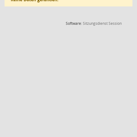
(Wird in
Software:
Sitzungsdienst
Session