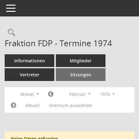
Toggle navigation
Rechercheauswahl
Fraktion FDP - Termine 1974
Informationen
Mitglieder
Vertreter
Sitzungen
Monat
Februar
1974
Aktuell
Gremium auswählen
Keine Daten gefunden.