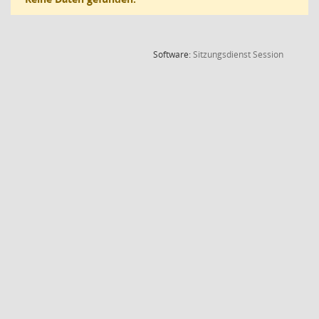
(Wird in
Software:
Sitzungsdienst
Session