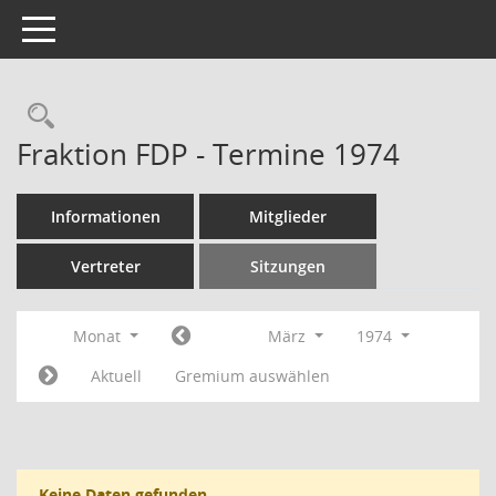
Toggle navigation
Rechercheauswahl
Fraktion FDP - Termine 1974
Informationen
Mitglieder
Vertreter
Sitzungen
Monat
März
1974
Aktuell
Gremium auswählen
Keine Daten gefunden.