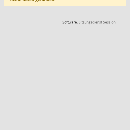
(Wird in
Software:
Sitzungsdienst
Session