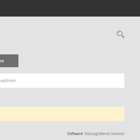
Rec
en
swählen
(Wird in
Software:
Sitzungsdienst
Session