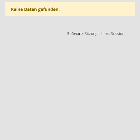
Keine Daten gefunden.
(Wird in
Software:
Sitzungsdienst
Session