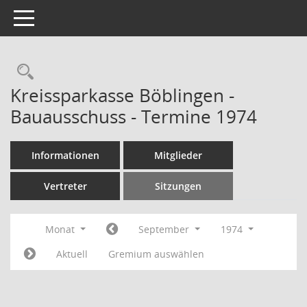
Toggle navigation
Rechercheauswahl
Kreissparkasse Böblingen -
Bauausschuss - Termine 1974
Informationen
Mitglieder
Vertreter
Sitzungen
Monat
September
1974
Aktuell
Gremium auswählen