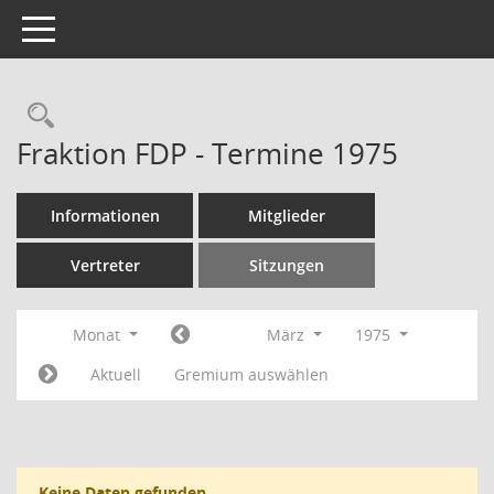
Toggle navigation
Rechercheauswahl
Fraktion FDP - Termine 1975
Informationen
Mitglieder
Vertreter
Sitzungen
Monat
März
1975
Aktuell
Gremium auswählen
Keine Daten gefunden.