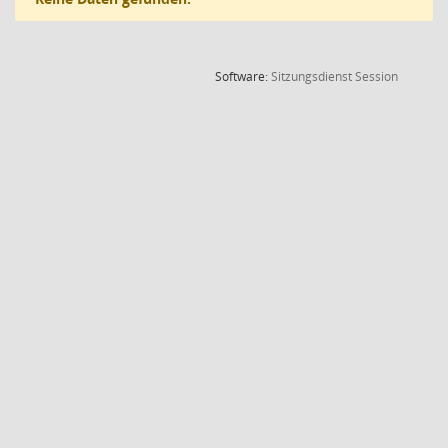
(Wird in
Software:
Sitzungsdienst
Session