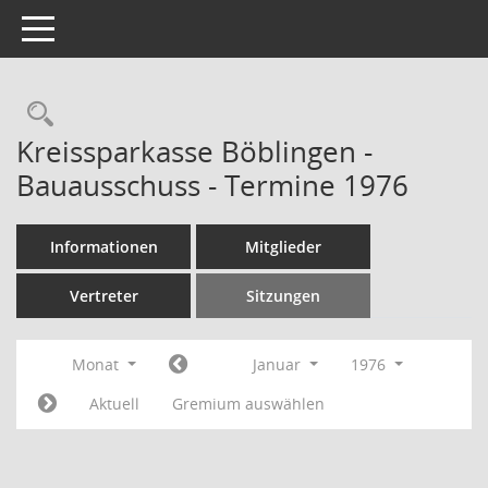
Toggle navigation
Rechercheauswahl
Kreissparkasse Böblingen -
Bauausschuss - Termine 1976
Informationen
Mitglieder
Vertreter
Sitzungen
Monat
Januar
1976
Aktuell
Gremium auswählen