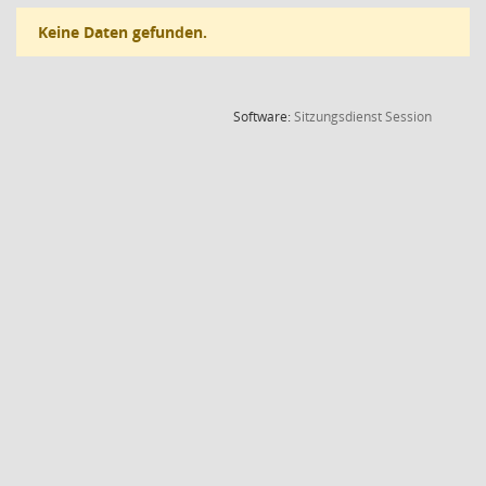
Keine Daten gefunden.
(Wird in
Software:
Sitzungsdienst
Session