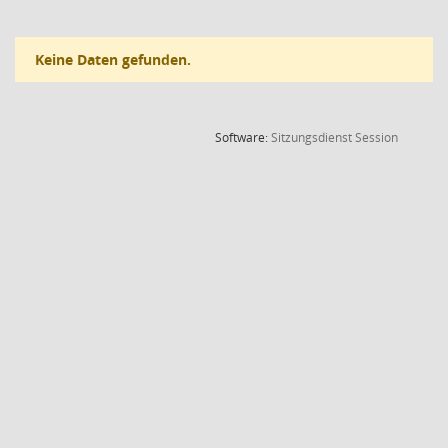
Keine Daten gefunden.
(Wird in
Software:
Sitzungsdienst
Session