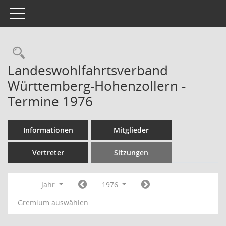
Toggle navigation
Rechercheauswahl
Landeswohlfahrtsverband
Württemberg-Hohenzollern -
Termine 1976
Informationen
Mitglieder
Vertreter
Sitzungen
Jahr
1976
Gremium auswählen