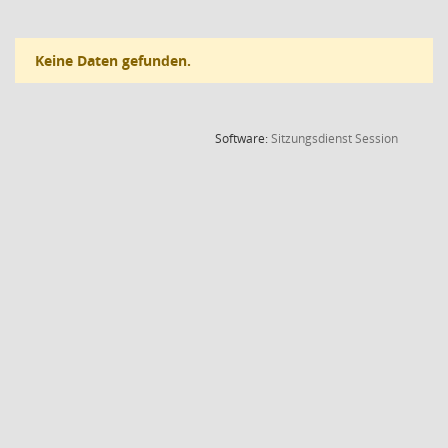
Keine Daten gefunden.
(Wird in
Software:
Sitzungsdienst
Session