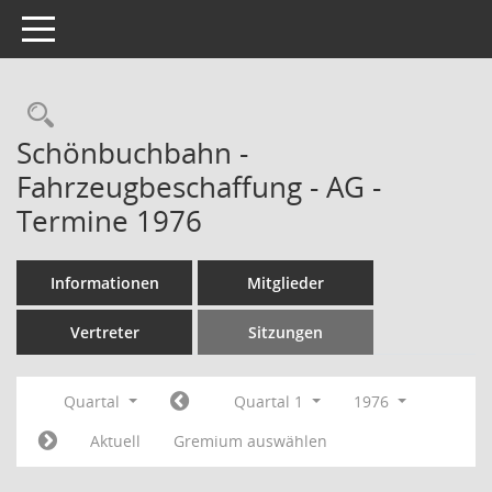
Toggle navigation
Rechercheauswahl
Schönbuchbahn -
Fahrzeugbeschaffung - AG -
Termine 1976
Informationen
Mitglieder
Vertreter
Sitzungen
Quartal
Quartal 1
1976
Aktuell
Gremium auswählen