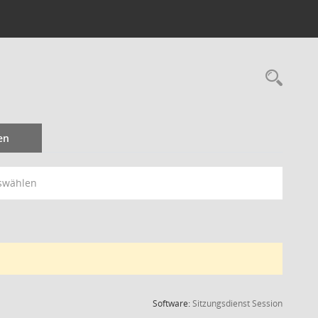
Rec
en
swählen
(Wird in
Software:
Sitzungsdienst
Session