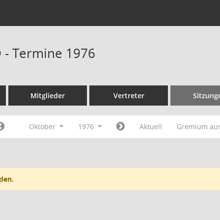
D - Termine 1976
Mitglieder
Vertreter
Sitzung
Oktober
1976
Aktuell
Gremium au
den.