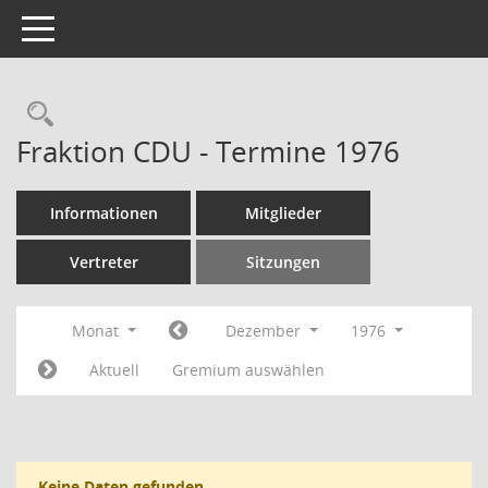
Toggle navigation
Rechercheauswahl
Fraktion CDU - Termine 1976
Informationen
Mitglieder
Vertreter
Sitzungen
Monat
Dezember
1976
Aktuell
Gremium auswählen
Keine Daten gefunden.