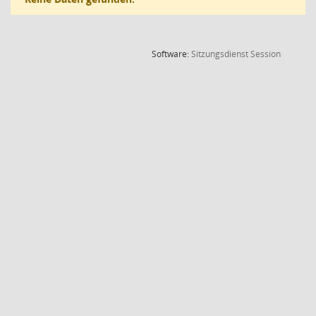
(Wird in
Software:
Sitzungsdienst
Session