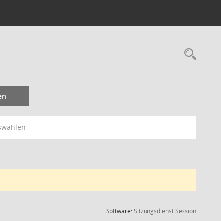
Rec
en
swählen
(Wird in
Software:
Sitzungsdienst
Session