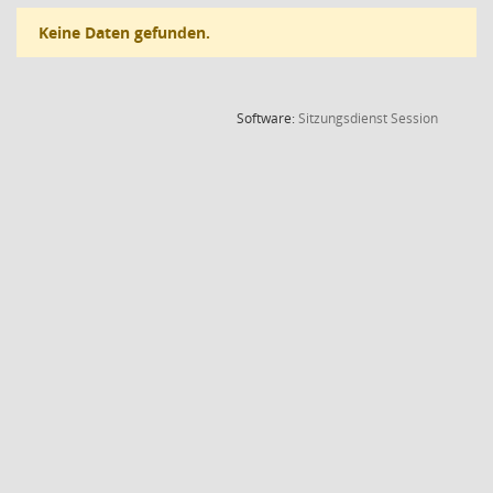
Keine Daten gefunden.
(Wird in
Software:
Sitzungsdienst
Session