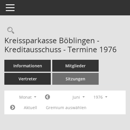
Toggle navigation
Rechercheauswahl
Kreissparkasse Böblingen -
Kreditausschuss - Termine 1976
Informationen
Mitglieder
Vertreter
Sitzungen
Monat
Juni
1976
Aktuell
Gremium auswählen