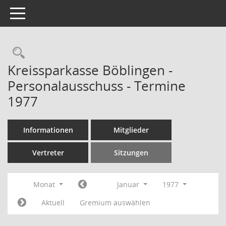
Toggle navigation
Rechercheauswahl
Kreissparkasse Böblingen -
Personalausschuss - Termine
1977
Informationen
Mitglieder
Vertreter
Sitzungen
Monat
Januar
1977
Aktuell
Gremium auswählen