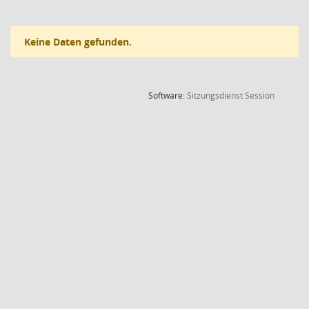
Keine Daten gefunden.
(Wird in
Software:
Sitzungsdienst
Session