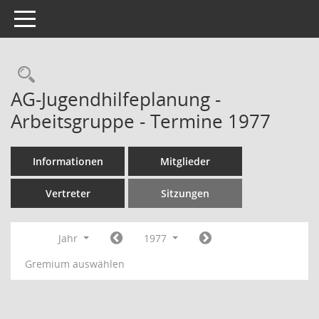
Toggle navigation
Rechercheauswahl
AG-Jugendhilfeplanung -
Arbeitsgruppe - Termine 1977
Informationen
Mitglieder
Vertreter
Sitzungen
Jahr
1977
Gremium auswählen