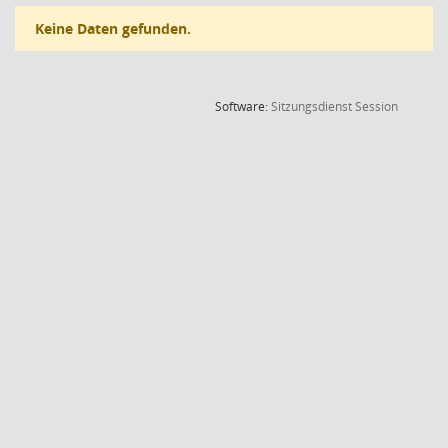
Keine Daten gefunden.
(Wird in
Software:
Sitzungsdienst
Session