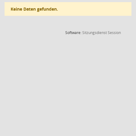
Keine Daten gefunden.
(Wird in
Software:
Sitzungsdienst
Session