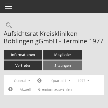
Toggle navigation
Rechercheauswahl
Aufsichtsrat Kreiskliniken
Böblingen gGmbH - Termine 1977
Informationen
Mitglieder
Vertreter
Sitzungen
Quartal
Quartal 1
1977
Aktuell
Gremium auswählen