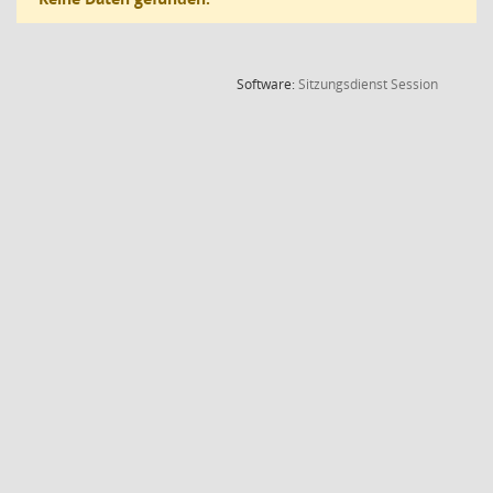
(Wird in
Software:
Sitzungsdienst
Session