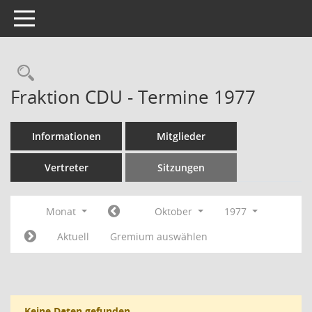
Toggle navigation
Rechercheauswahl
Fraktion CDU - Termine 1977
Informationen
Mitglieder
Vertreter
Sitzungen
Monat
Oktober
1977
Aktuell
Gremium auswählen
Keine Daten gefunden.