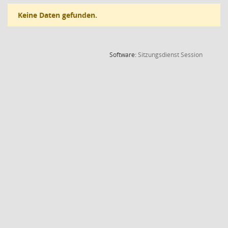
Keine Daten gefunden.
(Wird in
Software:
Sitzungsdienst
Session