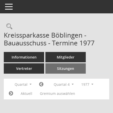
Toggle navigation
Rechercheauswahl
Kreissparkasse Böblingen -
Bauausschuss - Termine 1977
Informationen
Mitglieder
Vertreter
Sitzungen
Quartal
Quartal 4
1977
Aktuell
Gremium auswählen