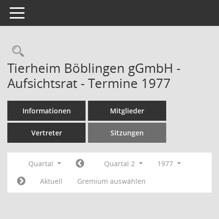
Toggle navigation
Rechercheauswahl
Tierheim Böblingen gGmbH -
Aufsichtsrat - Termine 1977
Informationen
Mitglieder
Vertreter
Sitzungen
Quartal
Quartal 2
1977
Aktuell
Gremium auswählen