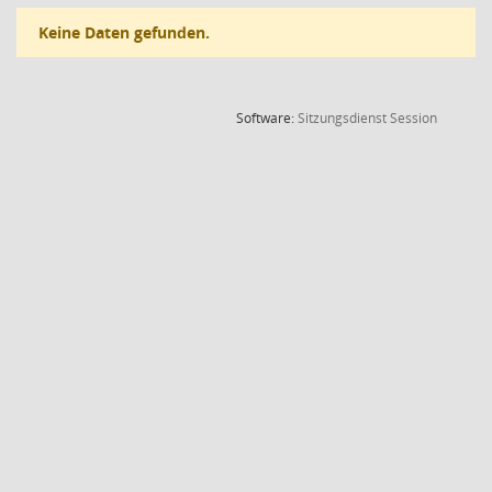
Keine Daten gefunden.
(Wird in
Software:
Sitzungsdienst
Session