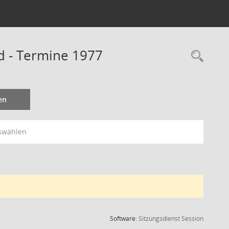
d - Termine 1977
Rec
en
swählen
(Wird in
Software:
Sitzungsdienst
Session