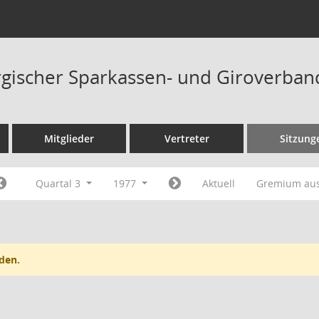
ischer Sparkassen- und Giroverban
Mitglieder
Vertreter
Sitzung
Quartal 3
1977
Aktuell
Gremium au
den.